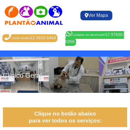
Ver Mapa
12 97600-
CHAMAR NO WHATSAPP
12 3633-5454
LIGAR AGORA
0356
Clínico Geral
Clique no botão abaixo
para ver todos os serviços: