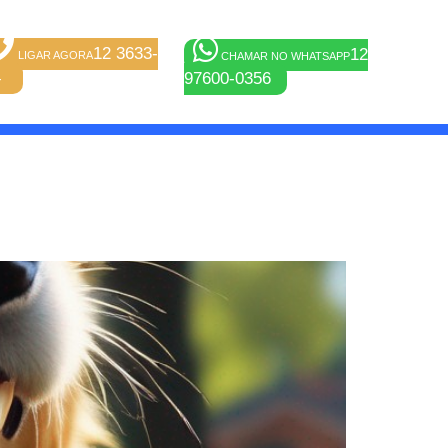
12 3633-
12
LIGAR AGORA
CHAMAR NO WHATSAPP
4
97600-0356