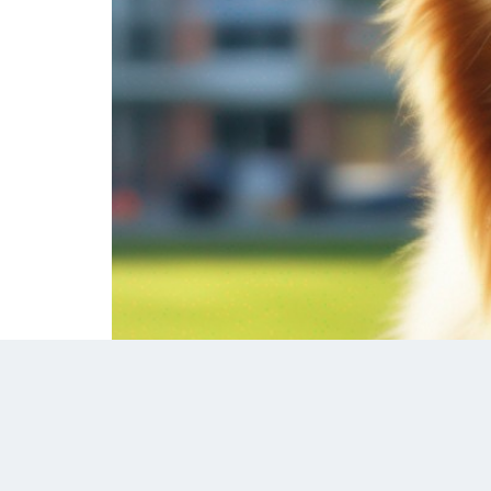
Dicas: Como acabar com o mau hálito no cac
tártaro, gengivite ou até mesmo doenças mais
mas o mau hálito está atrapalhando a conviv