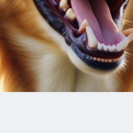
horro O mau hálito no cachorro pode ser causado por dive
 graves. É importante identificar a causa raiz antes de pr
ência? Não […]