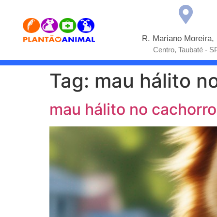
R. Mariano Moreira,
Centro, Taubaté - S
Tag:
mau hálito n
mau hálito no cachorro