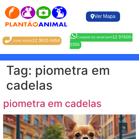
Ver Mapa
12 97600-
CHAMAR NO WHATSAPP
12 3633-5454
LIGAR AGORA
0356
Tag:
piometra em
cadelas
piometra em cadelas